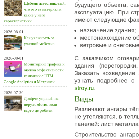
Щебень известняковый:
будущего объекта, са
что это за материал и
эксплуатацию. При ст
какие у него
имеют следующие фак
характеристики
назначение здания;
2026-08-01
местонахождение об
Как ухаживать за
уличной мебелью
ветровые и снеговые
С заказчиком оговар
2026-08-01
Мониторинг трафика и
здания (перегородки
оценка эффективности
Заказать возведение 
кампаний с UTM
узнать подробнее о
Google Analytics и Метрикой
stroy.ru
.
2026-07-30
Виды
Довірче управління
нерухомістю: коли
Различают ангары тёп
варто це робити
не утепляются, в теп
панелей: лист металла
Строительство ангаро