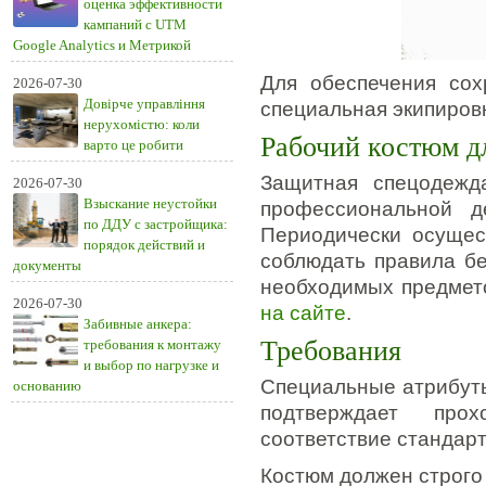
оценка эффективности
кампаний с UTM
Google Analytics и Метрикой
Для обеспечения сох
2026-07-30
Довірче управління
специальная экипиров
нерухомістю: коли
Рабочий костюм д
варто це робити
Защитная спецодежд
2026-07-30
Взыскание неустойки
профессиональной д
по ДДУ с застройщика:
Периодически осущес
порядок действий и
соблюдать правила бе
документы
необходимых предмето
2026-07-30
на сайте
.
Забивные анкера:
Требования
требования к монтажу
и выбор по нагрузке и
Специальные атрибуты
основанию
подтверждает про
соответствие стандар
Костюм должен строго