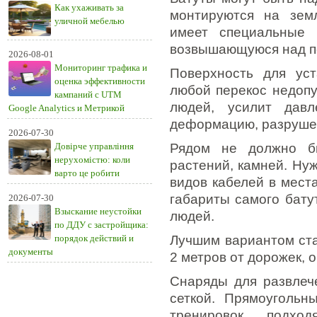
Как ухаживать за
монтируются на зем
уличной мебелью
имеет специальные 
возвышающуюся над п
2026-08-01
Мониторинг трафика и
Поверхность для ус
оценка эффективности
любой перекос недопу
кампаний с UTM
людей, усилит давл
Google Analytics и Метрикой
деформацию, разрушен
2026-07-30
Довірче управління
Рядом не должно бы
нерухомістю: коли
растений, камней. Нуж
варто це робити
видов кабелей в мест
габариты самого бату
2026-07-30
Взыскание неустойки
людей.
по ДДУ с застройщика:
порядок действий и
Лучшим вариантом ста
документы
2 метров от дорожек, 
Снаряды для развлеч
сеткой. Прямоугольн
тренировок, подхо