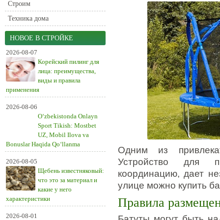
Строим
Техника дома
НОВОЕ В СТРОЙКЕ
2026-08-07
Корейский пилинг для
лица: преимущества,
виды и правила
применения
2026-08-06
O‘zbekistonda Onlayn
Sport Tikish: Mostbet
UZ, Mobil Ilova va
Bonuslar Haqida Qo‘llanma
Одним из привлека
Устройство для п
2026-08-05
Щебень известняковый:
координацию, дает не
что это за материал и
улице можно купить б
какие у него
характеристики
Правила размеще
2026-08-01
Батуты могут быть н