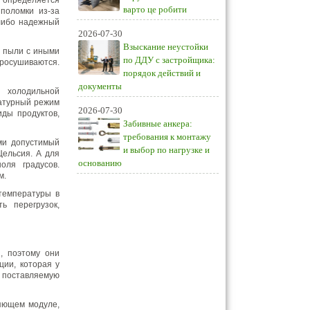
определяется
варто це робити
поломки из-за
 либо надежный
2026-07-30
Взыскание неустойки
 пыли с иными
по ДДУ с застройщика:
росушиваются.
порядок действий и
документы
 холодильной
ратурный режим
2026-07-30
иды продуктов,
Забивные анкера:
требования к монтажу
ами допустимый
и выбор по нагрузке и
Цельсия. А для
основанию
оля градусов.
м.
температуры в
ь перегрузок,
, поэтому они
ции, которая у
, поставляемую
яющем модуле,