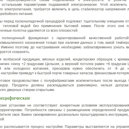
ьно перепроверяется схема подключения к электросети. В розетке 
 остальными параметрами подаваемой электроэнергии. Чтоб исключить 
го электропитания, требуется включить в цепь стабилизатор напряжения
еребойного питания.
ты перед пусконаладочной процедурой подлежат тщательному очищению от
и тепловой водой без применения бытовой химии. После этого они п
очные полотна удаляются со всех плоскостей.
я полноценный функционал с гарантированной качественной работой
ромышленного назначения только при наличии данных о том, какой темпе
 Именно поэтому до настраивания необходимо заблаговременно узнать в
руется сохранять.
я колбасной продукции, мясных изделий, кондитерских образцов с крем
ничен снизу +2 градусами Цельсия, а верхний потолок равен +6 градусам 
 или холодного копчения, пресервов нужно обеспечить от -9 до н
настройки приведут к быстрой порче товарных запасов, финансовым потеря
готовое продовольствие с полуфабрикатами исключительно после выхода 
идор. Продукты должны раскладываться равномерно, нельзя допускат
олго дверные створки открытыми.
пецифические
ские установки не соответствуют конкретным условиям эксплуатирования
орректировке. Потребности связаны с размещением определенной продук
бителя своя. Важно своевременно досконально проштудировать инструкцию
ой.
но расписывается процесс настройки. Параметры выставляются на управл