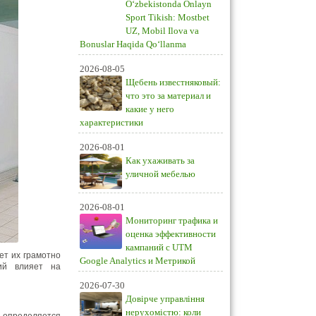
O‘zbekistonda Onlayn
Sport Tikish: Mostbet
UZ, Mobil Ilova va
Bonuslar Haqida Qo‘llanma
2026-08-05
Щебень известняковый:
что это за материал и
какие у него
характеристики
2026-08-01
Как ухаживать за
уличной мебелью
2026-08-01
Мониторинг трафика и
оценка эффективности
кампаний с UTM
ует их грамотно
Google Analytics и Метрикой
тий влияет на
2026-07-30
Довірче управління
нерухомістю: коли