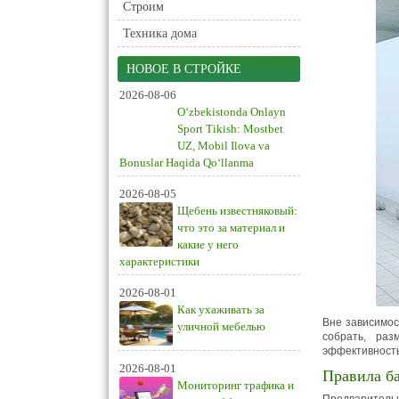
Строим
Техника дома
НОВОЕ В СТРОЙКЕ
2026-08-06
O‘zbekistonda Onlayn
Sport Tikish: Mostbet
UZ, Mobil Ilova va
Bonuslar Haqida Qo‘llanma
2026-08-05
Щебень известняковый:
что это за материал и
какие у него
характеристики
2026-08-01
Как ухаживать за
Вне зависимос
уличной мебелью
собрать, раз
эффективность
2026-08-01
Правила б
Мониторинг трафика и