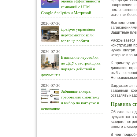
Предварител
оценка эффективности
напряжение с
кампаний с UTM
некачественно
Google Analytics и Метрикой
источник бесп
Все компонен
2026-07-30
загрязнениям
Довірче управління
Защитные плен
нерухомістю: коли
Раскрываетс
варто це робити
конструкции п
нужен внутри.
2026-07-30
которые плани
Взыскание неустойки
по ДДУ с застройщика:
К примеру, дл
диапазон огра
порядок действий и
рыбы соленой
документы
Неправильные 
2026-07-30
Загружается 
заданный кор
Забивные анкера:
оставлять над
требования к монтажу
и выбор по нагрузке и
Правила с
основанию
Обычно завод
нуждаются в к
каждого потре
вместе с камер
В ней подроб