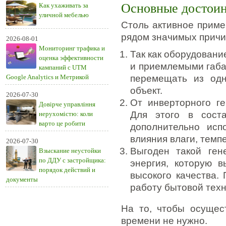
Основные достоин
Как ухаживать за
уличной мебелью
Столь активное приме
рядом значимых причи
2026-08-01
Мониторинг трафика и
Так как оборудован
оценка эффективности
и приемлемыми габа
кампаний с UTM
Google Analytics и Метрикой
перемещать из од
объект.
2026-07-30
От инверторного ге
Довірче управління
Для этого в сост
нерухомістю: коли
варто це робити
дополнительно исп
влияния влаги, темп
2026-07-30
Выгоден такой ген
Взыскание неустойки
по ДДУ с застройщика:
энергия, которую в
порядок действий и
высокого качества.
документы
работу бытовой техн
На то, чтобы осущест
времени не нужно.