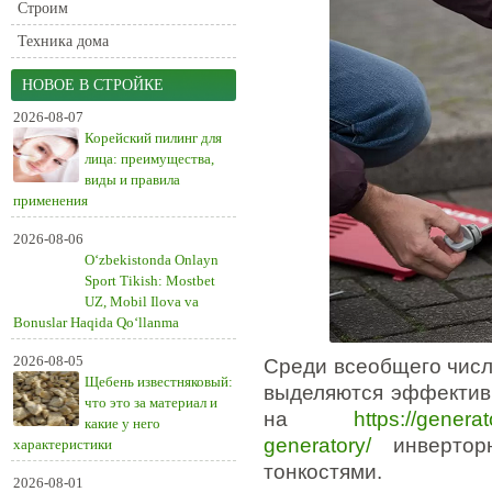
Строим
Техника дома
НОВОЕ В СТРОЙКЕ
2026-08-07
Корейский пилинг для
лица: преимущества,
виды и правила
применения
2026-08-06
O‘zbekistonda Onlayn
Sport Tikish: Mostbet
UZ, Mobil Ilova va
Bonuslar Haqida Qo‘llanma
2026-08-05
Среди всеобщего числ
Щебень известняковый:
выделяются эффективн
что это за материал и
на
https://genera
какие у него
generatory/
инверторн
характеристики
тонкостями.
2026-08-01