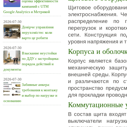
оценка эффективности
кампаний с UTM
Щитовое оборудовани
Google Analytics и Метрикой
электроснабжения. Че
распределение по 
2026-07-30
Довірче управління
перегрузок и коротк
нерухомістю: коли
сети. Конструкция п
варто це робити
уровня напряжения и 
2026-07-30
Корпуса и оболоч
Взыскание неустойки
по ДДУ с застройщика:
Корпус является баз
порядок действий и
механическую защит
документы
внешней среды. Корпу
2026-07-30
и различаются по с
Забивные анкера:
пространство предус
требования к монтажу
для прокладки проводн
и выбор по нагрузке и
основанию
Коммутационные у
В состав щита входят
выключатели нагруз