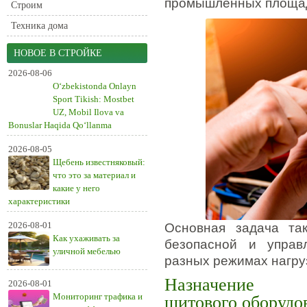
промышленных площад
Строим
Техника дома
НОВОЕ В СТРОЙКЕ
2026-08-06
O‘zbekistonda Onlayn
Sport Tikish: Mostbet
UZ, Mobil Ilova va
Bonuslar Haqida Qo‘llanma
2026-08-05
Щебень известняковый:
что это за материал и
какие у него
характеристики
2026-08-01
Основная задача так
Как ухаживать за
безопасной и управ
уличной мебелью
разных режимах нагру
Назначение
2026-08-01
Мониторинг трафика и
щитового оборудо