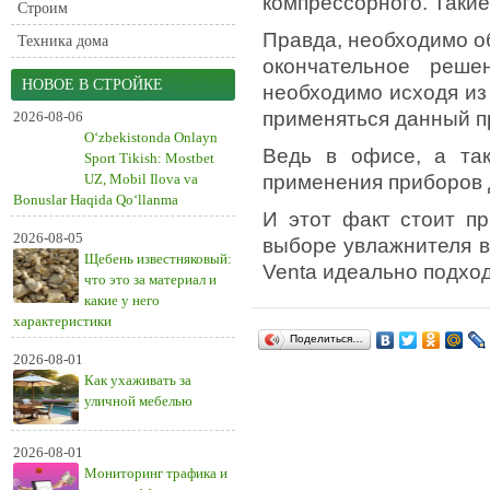
компрессорного. Такие
Строим
Правда, необходимо об
Техника дома
окончательное реше
НОВОЕ В СТРОЙКЕ
необходимо исходя из 
применяться данный п
2026-08-06
O‘zbekistonda Onlayn
Ведь в офисе, а так
Sport Tikish: Mostbet
UZ, Mobil Ilova va
применения приборов 
Bonuslar Haqida Qo‘llanma
И этот факт стоит пр
2026-08-05
выборе увлажнителя в
Щебень известняковый:
Venta идеально подход
что это за материал и
какие у него
характеристики
Поделиться…
2026-08-01
Как ухаживать за
уличной мебелью
2026-08-01
Мониторинг трафика и