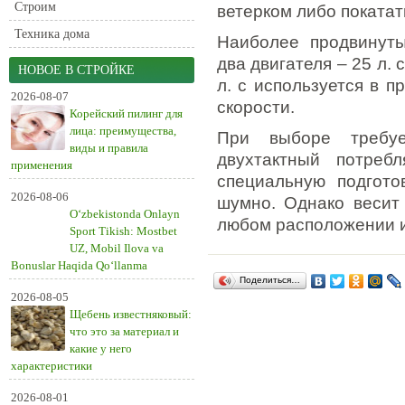
Строим
ветерком либо поката
Техника дома
Наиболее продвинут
два двигателя – 25 л. 
НОВОЕ В СТРОЙКЕ
л. с используется в 
2026-08-07
скорости.
Корейский пилинг для
лица: преимущества,
При выборе требуе
виды и правила
двухтактный потреб
применения
специальную подгото
2026-08-06
шумно. Однако весит
O‘zbekistonda Onlayn
любом расположении и
Sport Tikish: Mostbet
UZ, Mobil Ilova va
Bonuslar Haqida Qo‘llanma
Поделиться…
2026-08-05
Щебень известняковый:
что это за материал и
какие у него
характеристики
2026-08-01