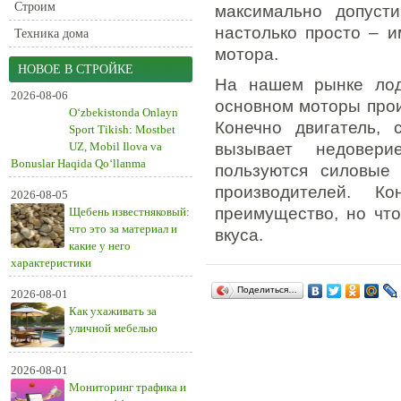
Строим
максимально допуст
настолько просто – и
Техника дома
мотора.
НОВОЕ В СТРОЙКЕ
На нашем рынке лод
2026-08-06
основном моторы прои
O‘zbekistonda Onlayn
Конечно двигатель, 
Sport Tikish: Mostbet
UZ, Mobil Ilova va
вызывает недовери
Bonuslar Haqida Qo‘llanma
пользуются силовые 
производителей. К
2026-08-05
преимущество, но что
Щебень известняковый:
что это за материал и
вкуса.
какие у него
характеристики
Поделиться…
2026-08-01
Как ухаживать за
уличной мебелью
2026-08-01
Мониторинг трафика и