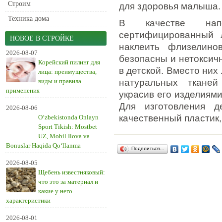
Строим
для здоровья малыша.
Техника дома
В качестве нап
сертифицированный 
НОВОЕ В СТРОЙКЕ
наклеить флизелин
2026-08-07
безопасны и нетоксич
Корейский пилинг для
в детской. Вместо них
лица: преимущества,
виды и правила
натуральных тканей
применения
украсив его изделиями
Для изготовления д
2026-08-06
качественный пластик
O‘zbekistonda Onlayn
Sport Tikish: Mostbet
UZ, Mobil Ilova va
Bonuslar Haqida Qo‘llanma
Поделиться…
2026-08-05
Щебень известняковый:
что это за материал и
какие у него
характеристики
2026-08-01