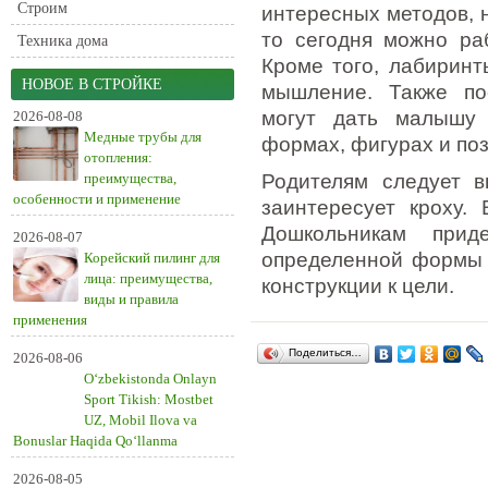
Строим
интересных методов, 
то сегодня можно ра
Техника дома
Кроме того, лабиринт
НОВОЕ В СТРОЙКЕ
мышление. Также по
могут дать малышу 
2026-08-08
Медные трубы для
формах, фигурах и по
отопления:
преимущества,
Родителям следует в
особенности и применение
заинтересует кроху.
Дошкольникам прид
2026-08-07
определенной формы 
Корейский пилинг для
лица: преимущества,
конструкции к цели.
виды и правила
применения
Поделиться…
2026-08-06
O‘zbekistonda Onlayn
Sport Tikish: Mostbet
UZ, Mobil Ilova va
Bonuslar Haqida Qo‘llanma
2026-08-05