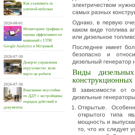
Как ухаживать за
электричеством нужно
уличной мебелью
самых разных констру
Однако, в первую оче
2026-08-01
Мониторинг трафика и
каком виде топлива аг
оценка эффективности
или дизельное топливо
кампаний с UTM
Google Analytics и Метрикой
Последнее имеет бол
безопасно и относ
2026-07-30
дизельный генератор 
Довірче управління
нерухомістю: коли
Виды дизельных
варто це робити
конструкционных 
2026-07-30
В зависимости от ос
Взыскание неустойки
по ДДУ с застройщика:
дизельные генераторы
порядок действий и
Открытые. Особенн
документы
открытого типа я
мощность и выпуска
то, что их следует 