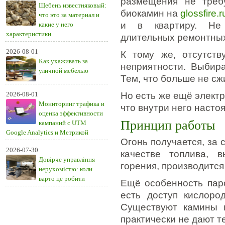
размещения не треб
Щебень известняковый:
биокамин на
glossfire.r
что это за материал и
и в квартиру. Не 
какие у него
характеристики
длительных ремонтных
2026-08-01
К тому же, отсутств
Как ухаживать за
неприятности. Выбира
уличной мебелью
Тем, что больше не сжи
2026-08-01
Но есть же ещё элект
Мониторинг трафика и
что внутри него насто
оценка эффективности
Принцип работы
кампаний с UTM
Google Analytics и Метрикой
Огонь получается, за 
2026-07-30
качестве топлива, 
Довірче управління
горения, производится 
нерухомістю: коли
варто це робити
Ещё особенность паро
есть доступ кислоро
Существуют камины и
практически не дают т