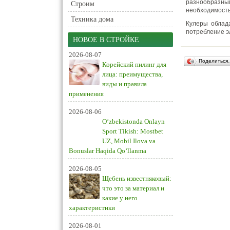
разнообразны
Строим
необходимость
Техника дома
Кулеры облад
потребление э
НОВОЕ В СТРОЙКЕ
2026-08-07
Поделиться
Корейский пилинг для
лица: преимущества,
виды и правила
применения
2026-08-06
O‘zbekistonda Onlayn
Sport Tikish: Mostbet
UZ, Mobil Ilova va
Bonuslar Haqida Qo‘llanma
2026-08-05
Щебень известняковый:
что это за материал и
какие у него
характеристики
2026-08-01