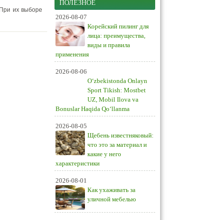
ПОЛЕЗНОЕ
 При их выборе
2026-08-07
Корейский пилинг для
лица: преимущества,
виды и правила
применения
2026-08-06
O‘zbekistonda Onlayn
Sport Tikish: Mostbet
UZ, Mobil Ilova va
Bonuslar Haqida Qo‘llanma
2026-08-05
Щебень известняковый:
что это за материал и
какие у него
характеристики
2026-08-01
Как ухаживать за
уличной мебелью