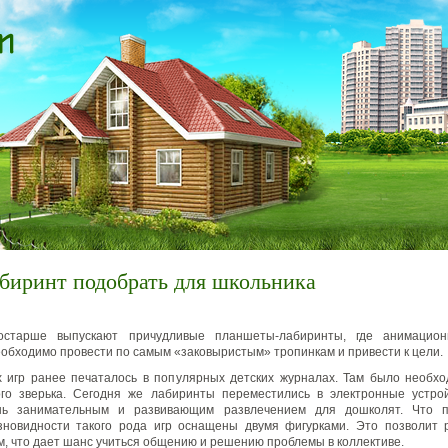
биринт подобрать для школьника
остарше выпускают причудливые планшеты-лабиринты, где анимацион
обходимо провести по самым «заковыристым» тропинкам и привести к цели.
 игр ранее печаталось в популярных детских журналах. Там было необх
ого зверька. Сегодня же лабиринты переместились в электронные устрой
нь занимательным и развивающим развлечением для дошколят. Что п
зновидности такого рода игр оснащены двумя фигурками. Это позволит р
ом, что дает шанс учиться общению и решению проблемы в коллективе.