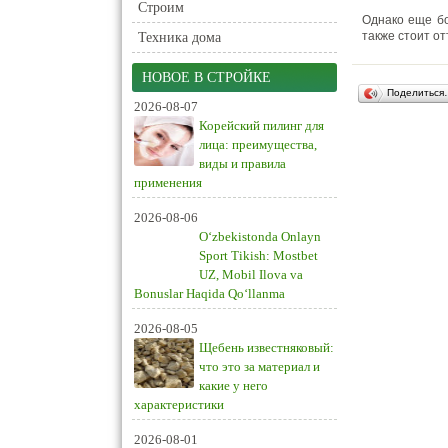
Строим
Однако еще бо
также стоит от
Техника дома
НОВОЕ В СТРОЙКЕ
Поделиться
2026-08-07
Корейский пилинг для
лица: преимущества,
виды и правила
применения
2026-08-06
O‘zbekistonda Onlayn
Sport Tikish: Mostbet
UZ, Mobil Ilova va
Bonuslar Haqida Qo‘llanma
2026-08-05
Щебень известняковый:
что это за материал и
какие у него
характеристики
2026-08-01