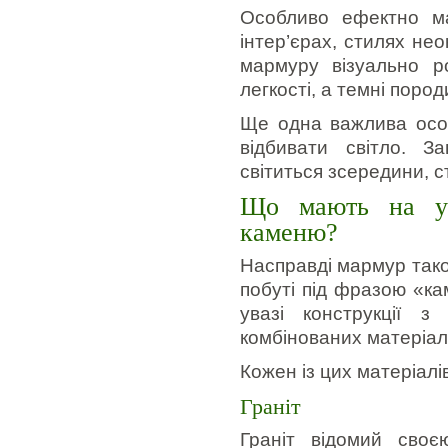
Особливо ефектно ма
інтер’єрах, стилях нео
мармуру візуально р
легкості, а темні поро
Ще одна важлива особ
відбивати світло. З
світиться зсередини, 
Що мають на ува
каменю?
Насправді мармур тако
побуті під фразою «ка
увазі конструкції з 
комбінованих матеріал
Кожен із цих матеріалі
Граніт
Граніт відомий своє