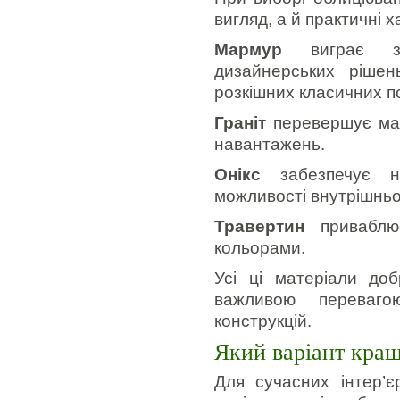
вигляд, а й практичні 
Мармур
виграє за 
дизайнерських рішен
розкішних класичних п
Граніт
перевершує мар
навантажень.
Онікс
забезпечує на
можливості внутрішньо
Травертин
приваблює
кольорами.
Усі ці матеріали до
важливою переваго
конструкцій.
Який варіант кращ
Для сучасних інтер’є