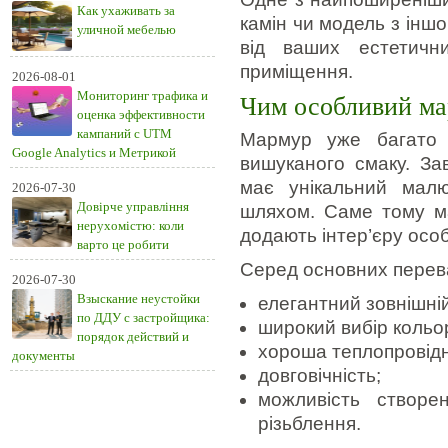
Как ухаживать за
камін чи модель з інш
уличной мебелью
від ваших естетичн
приміщення.
2026-08-01
Мониторинг трафика и
Чим особливий ма
оценка эффективности
кампаний с UTM
Мармур уже багато 
Google Analytics и Метрикой
вишуканого смаку. З
має унікальний мал
2026-07-30
Довірче управління
шляхом. Саме тому ма
нерухомістю: коли
додають інтер’єру особ
варто це робити
Серед основних перев
2026-07-30
Взыскание неустойки
елегантний зовнішній
по ДДУ с застройщика:
широкий вибір кольорі
порядок действий и
хороша теплопровідн
документы
довговічність;
можливість створе
різьблення.