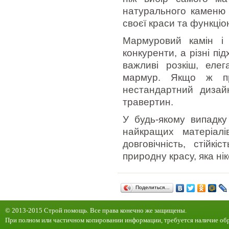
натурального каменю 
своєї краси та функціо
Мармуровий камін і
конкуренти, а різні п
важливі розкіш, елег
мармур. Якщо ж пр
нестандартний дизайн
травертин.
У будь-якому випадку
найкращих матеріалі
довговічність, стійк
природну красу, яка ні
Поделиться…
© 2013-2015 Строй помощь. Все права конечно же защищены.
При полном или частичном копировании информации, требуется наличие обр