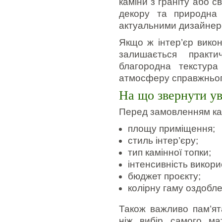
каміни з граніту або св
декору та природна
актуальними дизайнер
Якщо ж інтер’єр вико
залишається практи
благородна текстура
атмосферу справжньог
На що звернути у
Перед замовленням ка
площу приміщення;
стиль інтер’єру;
тип камінної топки;
інтенсивність викори
бюджет проєкту;
колірну гаму оздобле
Також важливо пам’ят
ніж вибір самого ма