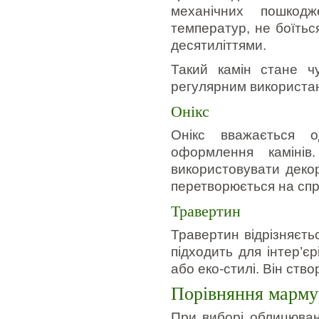
механічних пошкод
температур, не боїтьс
десятиліттями.
Такий камін стане ч
регулярним використа
Онікс
Онікс вважається о
оформлення камінів
використовувати декор
перетворюється на спра
Травертин
Травертин відрізняєть
підходить для інтер’є
або еко-стилі. Він ство
Порівняння марму
При виборі облицюван