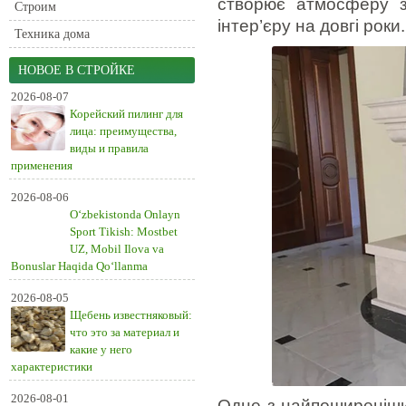
створює атмосферу з
Строим
інтер’єру на довгі роки.
Техника дома
НОВОЕ В СТРОЙКЕ
2026-08-07
Корейский пилинг для
лица: преимущества,
виды и правила
применения
2026-08-06
O‘zbekistonda Onlayn
Sport Tikish: Mostbet
UZ, Mobil Ilova va
Bonuslar Haqida Qo‘llanma
2026-08-05
Щебень известняковый:
что это за материал и
какие у него
характеристики
2026-08-01
Одне з найпоширеніши