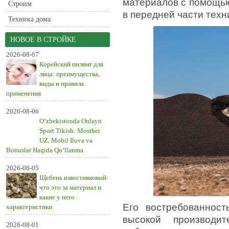
материалов с помощью
Строим
в передней части техн
Техника дома
НОВОЕ В СТРОЙКЕ
2026-08-07
Корейский пилинг для
лица: преимущества,
виды и правила
применения
2026-08-06
O‘zbekistonda Onlayn
Sport Tikish: Mostbet
UZ, Mobil Ilova va
Bonuslar Haqida Qo‘llanma
2026-08-05
Щебень известняковый:
что это за материал и
какие у него
Его востребованност
характеристики
высокой производит
2026-08-01