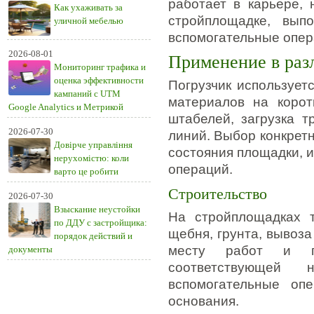
работает в карьере, 
Как ухаживать за
стройплощадке, выпо
уличной мебелью
вспомогательные опер
2026-08-01
Применение в раз
Мониторинг трафика и
оценка эффективности
Погрузчик использует
кампаний с UTM
материалов на корот
Google Analytics и Метрикой
штабелей, загрузка т
2026-07-30
линий. Выбор конкрет
Довірче управління
состояния площадки, и
нерухомістю: коли
операций.
варто це робити
Строительство
2026-07-30
Взыскание неустойки
На стройплощадках т
по ДДУ с застройщика:
щебня, грунта, вывоза
порядок действий и
месту работ и пл
документы
соответствующей 
вспомогательные опе
основания.