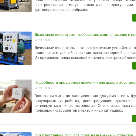
роль незаменима особенно в условиях, когда основ
электропитания могут оказаться недоступными
дизгенераторов разнообразно.
Дизельные генераторы: требования, виды, описание и п
2023-10-05
Дизельные генераторы – это эффективные устройства, 
применяются для обеспечения электроэнергией различ
Их применяют, когда основной источник электроснабжени
Подробности про датчики движения для дома и их устано
2023-10-05
Важно отметить, датчики движения для дома и есть, ф
популярные устройства, регистрирующие движение
активируя свет, иные устройства. Они и вовсе выступ
полезных инструментов в тех или иных ситуациях.
Электростанции ДЭС для дома: назначение и установка