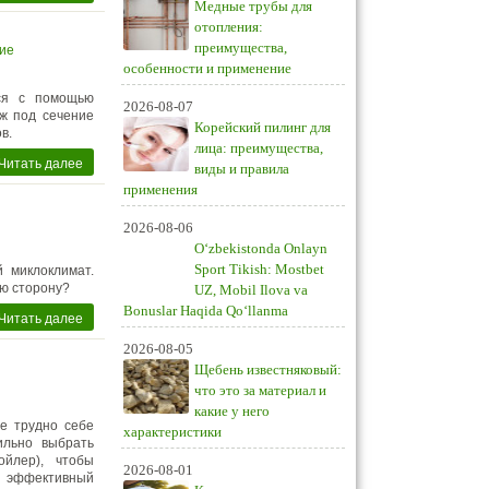
Медные трубы для
отопления:
ние
преимущества,
особенности и применение
тся с помощью
2026-08-07
еж под сечение
Корейский пилинг для
в.
лица: преимущества,
Читать далее
виды и правила
применения
2026-08-06
O‘zbekistonda Onlayn
Sport Tikish: Mostbet
 миклоклимат.
ую сторону?
UZ, Mobil Ilova va
Bonuslar Haqida Qo‘llanma
Читать далее
2026-08-05
Щебень известняковый:
что это за материал и
какие у него
е трудно себе
характеристики
ильно выбрать
ойлер), чтобы
2026-08-01
и эффективный