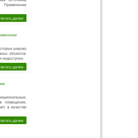
ные источники
. Применение
Читать далее
рименение
которые широко
ных объектов.
я недоступен.
Читать далее
вка
ункциональные,
 в помещении,
ают в качестве
Читать далее