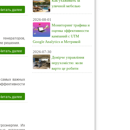
Как ухаживать за
уличной мебелью
Читать далее
2026-08-01
Мониторинг трафика и
оценка эффективности
кампаний с UTM
генераторов,
Google Analytics и Метрикой
ие решения.
Читать далее
2026-07-30
Довірче управління
нерухомістю: коли
варто це робити
 самых важных
ффективности
Читать далее
роэнергии. Их