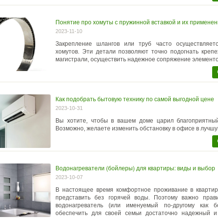
Понятие про хомуты с пружинной вставкой и их примене
2023-11-10
Закрепление шлангов или труб часто осуществляе
хомутов. Эти детали позволяют точно подогнать креп
магистрали, осуществить надежное сопряжение элементо
Как подобрать бытовую технику по самой выгодной цене
2023-10-31
Вы хотите, чтобы в вашем доме царил благоприятный
Возможно, желаете изменить обстановку в офисе в лучш
Водонагреватели (бойлеры) для квартиры: виды и выбор
2023-10-07
В настоящее время комфортное проживание в квартир
представить без горячей воды. Поэтому важно прав
водонагреватель (или именуемый по-другому как б
обеспечить для своей семьи достаточно надежный 