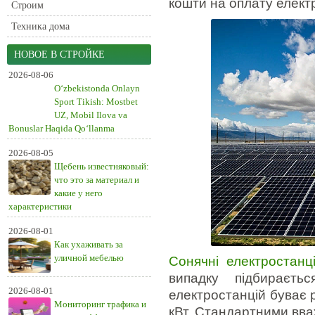
кошти на оплату елект
Строим
Техника дома
НОВОЕ В СТРОЙКЕ
2026-08-06
O‘zbekistonda Onlayn
Sport Tikish: Mostbet
UZ, Mobil Ilova va
Bonuslar Haqida Qo‘llanma
2026-08-05
Щебень известняковый:
что это за материал и
какие у него
характеристики
2026-08-01
Как ухаживать за
уличной мебелью
Сонячні електростанці
випадку підбираєть
2026-08-01
електростанцій буває р
Мониторинг трафика и
кВт. Стандартними вв