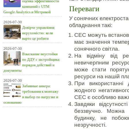
оценка эффективности
кампаний с UTM
Переваги
Google Analytics и Метрикой
У сонячних електроста
2026-07-30
обладнання такі:
Довірче управління
нерухомістю: коли
СЕС можуть встанов
варто це робити
має значення темпера
сонячного світла.
2026-07-30
Взыскание неустойки
На відміну від р
по ДДУ с застройщика:
невичерпним ресурс
порядок действий и
може стати поряту
документы
ресурси на нашій пла
2026-07-30
При використанні 
Забивные анкера:
жодного негативного
требования к монтажу
СЕС є особливо важ
и выбор по нагрузке и
основанию
Завдяки відсутнос
беззвучно. Можна 
будинку, не побою
незручності.