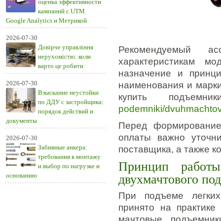
оценка эффективности
кампаний с UTM
Google Analytics и Метрикой
2026-07-30
Довірче управління
Рекомендуемый ас
нерухомістю: коли
характеристикам мо
варто це робити
назначение и принц
2026-07-30
наименования и марки
Взыскание неустойки
купить подъем
по ДДУ с застройщика:
podemniki/dvuhmachto
порядок действий и
документы
Перед формирование
оплаты важно уточн
2026-07-30
Забивные анкера:
поставщика, а также к
требования к монтажу
Принцип работы
и выбор по нагрузке и
основанию
двухмачтового по
При подъеме легких
принято на практике
мачтовые подъемник