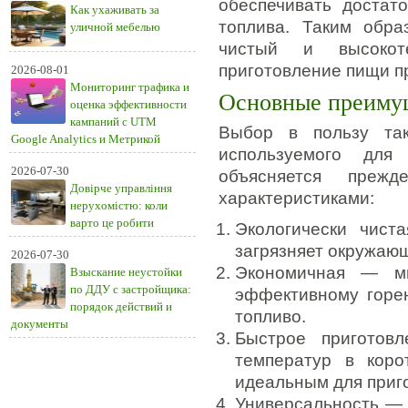
обеспечивать достат
Как ухаживать за
топлива. Таким обра
уличной мебелью
чистый и высокот
приготовление пищи п
2026-08-01
Мониторинг трафика и
Основные преиму
оценка эффективности
кампаний с UTM
Выбор в пользу так
Google Analytics и Метрикой
используемого дл
2026-07-30
объясняется преж
Довірче управління
характеристиками:
нерухомістю: коли
варто це робити
Экологически чис
загрязняет окружаю
2026-07-30
Экономичная — ми
Взыскание неустойки
по ДДУ с застройщика:
эффективному горен
порядок действий и
топливо.
документы
Быстрое приготов
температур в коро
идеальным для приг
Универсальность — 