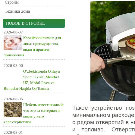
Строим
Техника дома
НОВОЕ В СТРОЙКЕ
2026-08-07
Корейский пилинг для
лица: преимущества,
виды и правила
применения
2026-08-06
O‘zbekistonda Onlayn
Sport Tikish: Mostbet
UZ, Mobil Ilova va
Bonuslar Haqida Qo‘llanma
2026-08-05
Щебень известняковый:
Такое устройство по
что это за материал и
минимальном расходе 
какие у него
с рядом отверстий в н
характеристики
и топливо. Отверс
2026-08-01