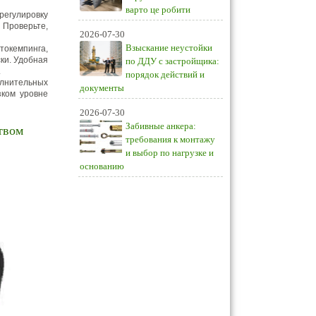
варто це робити
регулировку
 Проверьте,
2026-07-30
Взыскание неустойки
токемпинга,
ки. Удобная
по ДДУ с застройщика:
.
порядок действий и
олнительных
документы
зком уровне
2026-07-30
Забивные анкера:
твом
требования к монтажу
и выбор по нагрузке и
основанию