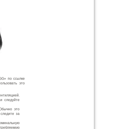
GG» по ссылке
ользовать это
ентиляцией.
 и следуйте
 Обычно это
 следите за
оминальную
отребляемую