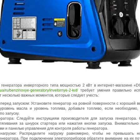
 генератора инверторного типа мощностью 2 кВт в интернет-магазине «D
.ua/ru/benzinovye-generatory/invetornye-2-kvt/
требует умения правильно исп
т несколько важных моментов, которые следует учесть:
 перед запуском: Установите генератор на ровной поверхности с хорошей в
уровень масла и уровень топлива, добавьте топливо, если необходимо,
по запуску.
ератора: Следуйте инструкциям производителя для запуска генератора.
тягивания за шнурок стартера или нажатия кнопки запуска. Внимательно
ми и панелью управления для контроля работы генератора.
 нагрузки: Распределите нагрузку равномерно, чтобы не превышать н
енератора. При подключении электроприборов обратите внимание на их п