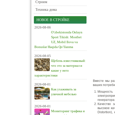
Строим
Техника дома
НОВОЕ В СТРОЙКЕ
2026-08-06
O‘zbekistonda Onlayn
Sport Tikish: Mostbet
UZ, Mobil Ilova va
Bonuslar Haqida Qo‘llanma
2026-08-05
Щебень известняковый:
что это за материал и
какие у него
характеристики
Вместе мы ра
2026-08-01
ваших потребн
Как ухаживать за
Мощность 
уличной мебелью
электропри
генератора
Качество э
2026-08-01
высокое ка
Мониторинг трафика и
Distortion