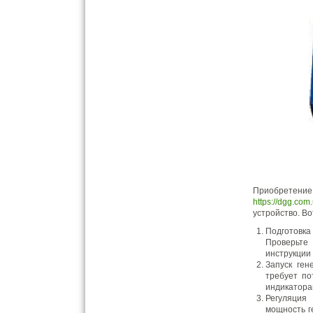
Приобретение
https://dgg.com
устройство. Во
Подготовка
Проверьте 
инструкции 
Запуск ген
требует по
индикатора
Регуляция
мощность г