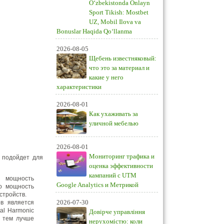
O‘zbekistonda Onlayn
Sport Tikish: Mostbet
UZ, Mobil Ilova va
Bonuslar Haqida Qo‘llanma
2026-08-05
Щебень известняковый:
что это за материал и
какие у него
характеристики
2026-08-01
Как ухаживать за
уличной мебелью
2026-08-01
Мониторинг трафика и
 подойдет для
оценка эффективности
кампаний с UTM
ю мощность
Google Analytics и Метрикой
то мощность
стройств.
2026-07-30
ов является
al Harmonic
Довірче управління
, тем лучше
нерухомістю: коли