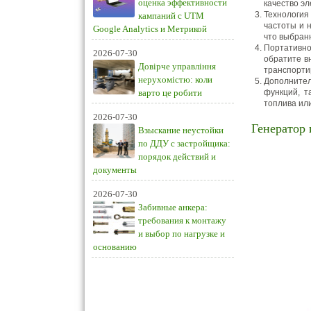
оценка эффективности
качество эл
Технология
кампаний с UTM
частоты и 
Google Analytics и Метрикой
что выбран
Портативно
2026-07-30
обратите в
Довірче управління
транспорти
нерухомістю: коли
Дополнител
варто це робити
функций, т
топлива или
2026-07-30
Генератор 
Взыскание неустойки
по ДДУ с застройщика:
порядок действий и
документы
2026-07-30
Забивные анкера:
требования к монтажу
и выбор по нагрузке и
основанию