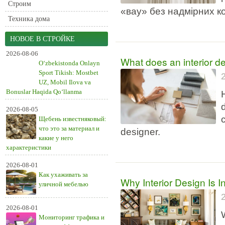
Строим
«вау» без надмірних к
Техника дома
НОВОЕ В СТРОЙКЕ
2026-08-06
What does an interior de
O‘zbekistonda Onlayn
Sport Tikish: Mostbet
UZ, Mobil Ilova va
Bonuslar Haqida Qo‘llanma
2026-08-05
Щебень известняковый:
что это за материал и
designer.
какие у него
характеристики
2026-08-01
Как ухаживать за
Why Interior Design Is I
уличной мебелью
2026-08-01
Мониторинг трафика и