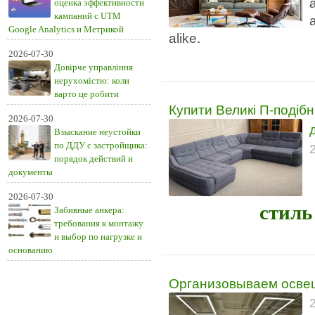
оценка эффективности
кампаний с UTM
Google Analytics и Метрикой
alike.
2026-07-30
Довірче управління
нерухомістю: коли
варто це робити
Купити Великі П-подіб
2026-07-30
Взыскание неустойки
по ДДУ с застройщика:
порядок действий и
документы
2026-07-30
стиль
Забивные анкера:
требования к монтажу
и выбор по нагрузке и
основанию
Организовываем осве