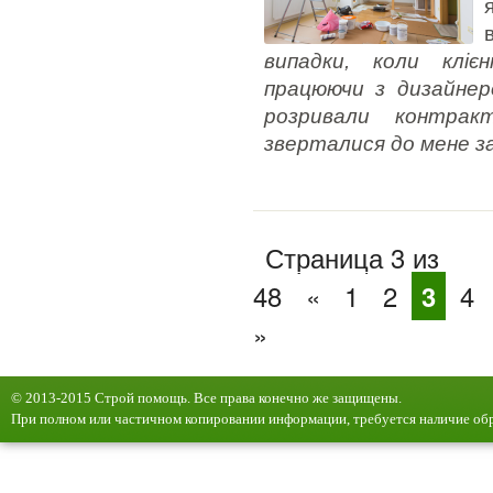
випадки, коли кліє
працюючи з дизайнеро
розривали контрак
зверталися до мене з
Страница 3 из
48
«
1
2
3
4
»
© 2013-2015 Строй помощь. Все права конечно же защищены.
При полном или частичном копировании информации, требуется наличие обр