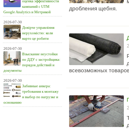
оценка эффективности
кампаний с UTM
дробления щебня.
Google Analytics и Метрикой
2026-07-30
Довірче управління
нерухомістю: коли
варто це робити
2026-07-30
Взыскание неустойки
по ДДУ с застройщика:
порядок действий и
всевозможных товаров 
документы
2026-07-30
Забивные анкера:
требования к монтажу
и выбор по нагрузке и
основанию