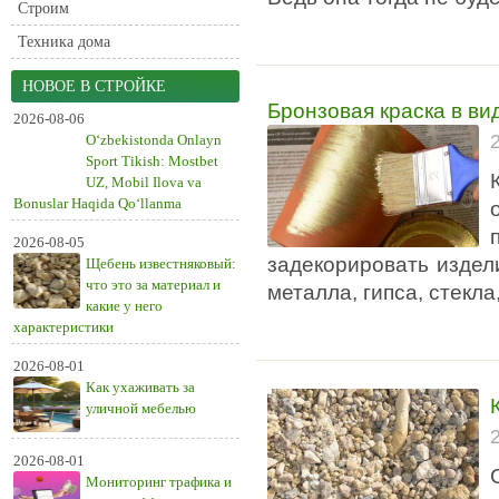
Строим
Техника дома
НОВОЕ В СТРОЙКЕ
Бронзовая краска в ви
2026-08-06
O‘zbekistonda Onlayn
Sport Tikish: Mostbet
UZ, Mobil Ilova va
Bonuslar Haqida Qo‘llanma
2026-08-05
задекорировать издел
Щебень известняковый:
что это за материал и
металла, гипса, стекла,
какие у него
характеристики
2026-08-01
Как ухаживать за
уличной мебелью
2026-08-01
Мониторинг трафика и