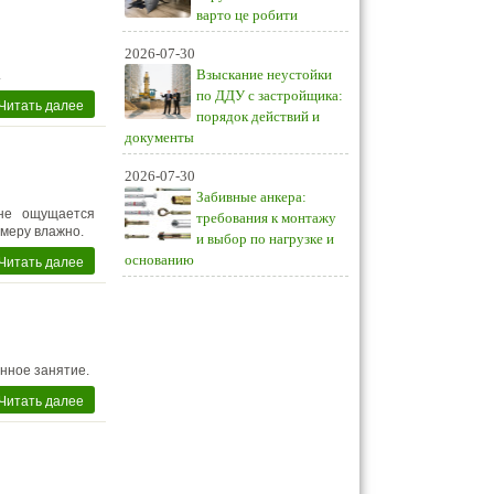
варто це робити
2026-07-30
Взыскание неустойки
.
по ДДУ с застройщика:
Читать далее
порядок действий и
документы
2026-07-30
Забивные анкера:
 не ощущается
требования к монтажу
 меру влажно.
и выбор по нагрузке и
Читать далее
основанию
нное занятие.
Читать далее