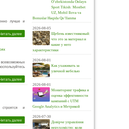
O‘zbekistonda Onlayn
Sport Tikish: Mostbet
UZ, Mobil Ilova va
Bonuslar Haqida Qo‘llanma
енно лучше и
2026-08-05
Читать далее
Щебень известняковый:
что это за материал и
какие у него
оях
характеристики
2026-08-01
всевозможных
Как ухаживать за
воспользуйтесь
уличной мебелью
Читать далее
2026-08-01
Мониторинг трафика и
оценка эффективности
кампаний с UTM
Google Analytics и Метрикой
 строятся и
2026-07-30
Читать далее
Довірче управління
нерухомістю: коли