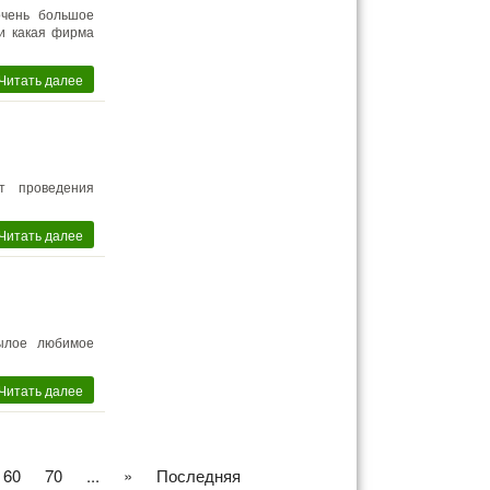
очень большое
ли какая фирма
Читать далее
т проведения
Читать далее
ылое любимое
Читать далее
60
70
...
»
Последняя