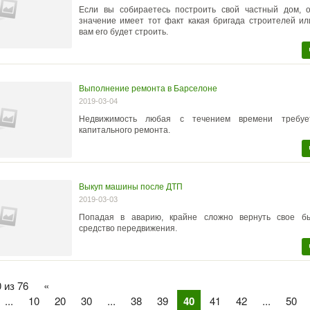
Если вы собираетесь построить свой частный дом, 
значение имеет тот факт какая бригада строителей и
вам его будет строить.
Выполнение ремонта в Барселоне
2019-03-04
Недвижимость любая с течением времени требуе
капитального ремонта.
Выкуп машины после ДТП
2019-03-03
Попадая в аварию, крайне сложно вернуть свое б
средство передвижения.
 из 76
«
...
10
20
30
...
38
39
40
41
42
...
50