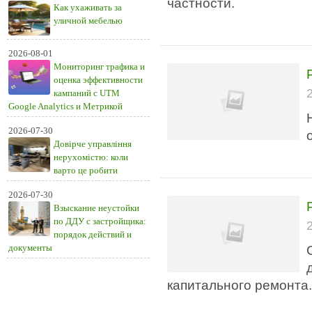
частности.
Как ухаживать за
уличной мебелью
2026-08-01
Мониторинг трафика и
оценка эффективности
кампаний с UTM
Google Analytics и Метрикой
2026-07-30
Довірче управління
нерухомістю: коли
варто це робити
2026-07-30
Взыскание неустойки
по ДДУ с застройщика:
порядок действий и
документы
капитального ремонта.