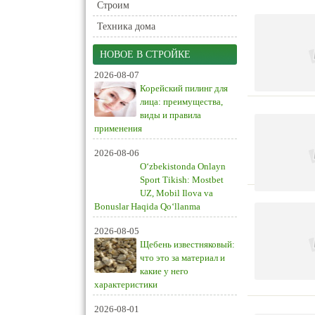
Строим
Техника дома
НОВОЕ В СТРОЙКЕ
2026-08-07
Корейский пилинг для
лица: преимущества,
виды и правила
применения
2026-08-06
O‘zbekistonda Onlayn
Sport Tikish: Mostbet
UZ, Mobil Ilova va
Bonuslar Haqida Qo‘llanma
2026-08-05
Щебень известняковый:
что это за материал и
какие у него
характеристики
2026-08-01