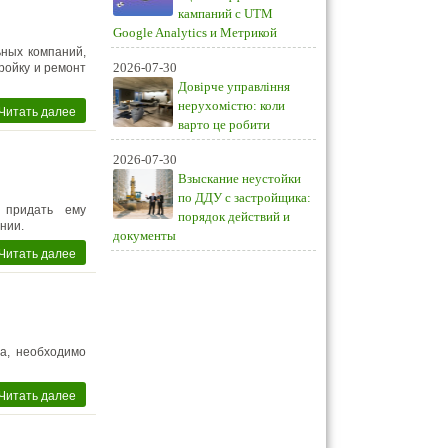
кампаний с UTM
Google Analytics и Метрикой
ных компаний,
2026-07-30
ройку и ремонт
Довірче управління
нерухомістю: коли
Читать далее
варто це робити
2026-07-30
Взыскание неустойки
по ДДУ с застройщика:
 придать ему
порядок действий и
нии.
документы
Читать далее
а, необходимо
Читать далее