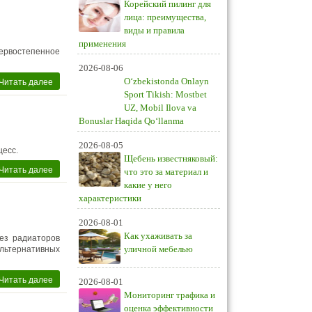
Корейский пилинг для
лица: преимущества,
виды и правила
применения
ервостепенное
2026-08-06
Читать далее
O‘zbekistonda Onlayn
Sport Tikish: Mostbet
UZ, Mobil Ilova va
Bonuslar Haqida Qo‘llanma
2026-08-05
цесс.
Щебень известняковый:
Читать далее
что это за материал и
какие у него
характеристики
2026-08-01
Как ухаживать за
ез радиаторов
уличной мебелью
льтернативных
Читать далее
2026-08-01
Мониторинг трафика и
оценка эффективности