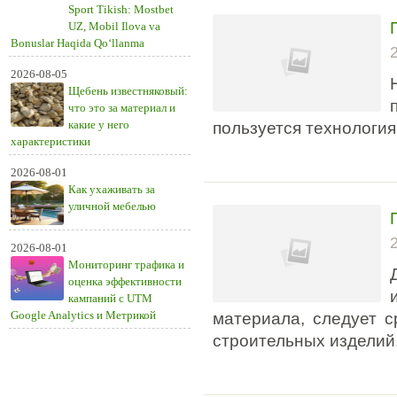
Sport Tikish: Mostbet
UZ, Mobil Ilova va
Bonuslar Haqida Qo‘llanma
2026-08-05
Щебень известняковый:
что это за материал и
какие у него
пользуется технология
характеристики
2026-08-01
Как ухаживать за
уличной мебелью
2026-08-01
Мониторинг трафика и
оценка эффективности
кампаний с UTM
Google Analytics и Метрикой
материала, следует 
строительных изделий