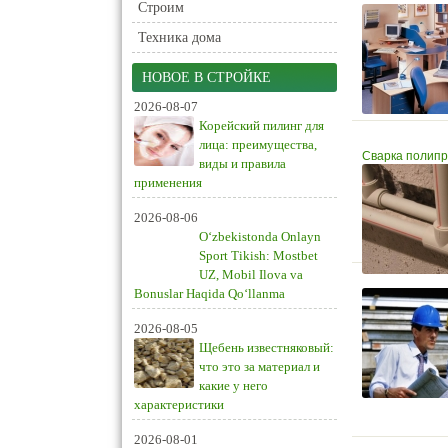
Строим
Техника дома
НОВОЕ В СТРОЙКЕ
2026-08-07
Корейский пилинг для
лица: преимущества,
Сварка полипр
виды и правила
применения
2026-08-06
O‘zbekistonda Onlayn
Sport Tikish: Mostbet
UZ, Mobil Ilova va
Bonuslar Haqida Qo‘llanma
2026-08-05
Щебень известняковый:
что это за материал и
какие у него
характеристики
2026-08-01