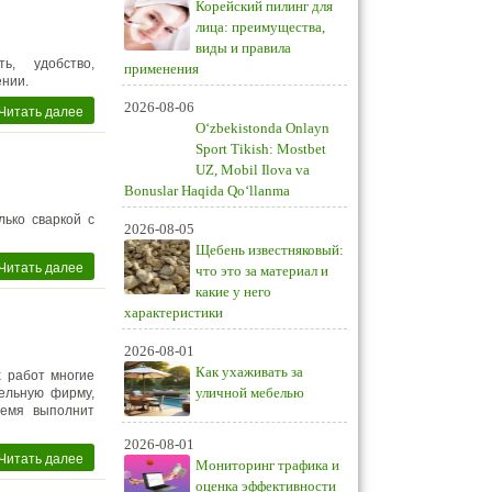
Корейский пилинг для
лица: преимущества,
виды и правила
ь, удобство,
применения
ении.
2026-08-06
Читать далее
O‘zbekistonda Onlayn
Sport Tikish: Mostbet
UZ, Mobil Ilova va
Bonuslar Haqida Qo‘llanma
ько сваркой с
2026-08-05
Щебень известняковый:
Читать далее
что это за материал и
какие у него
характеристики
2026-08-01
Как ухаживать за
 работ многие
уличной мебелью
ельную фирму,
ремя выполнит
2026-08-01
Читать далее
Мониторинг трафика и
оценка эффективности