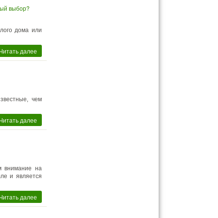
ный выбор?
лого дома или
Читать далее
звестные, чем
Читать далее
м внимание на
ле и является
Читать далее