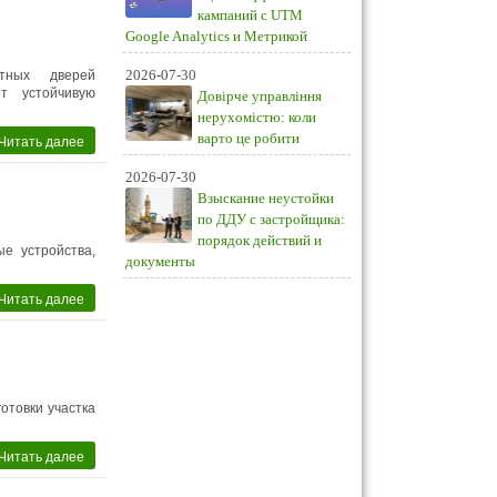
кампаний с UTM
Google Analytics и Метрикой
2026-07-30
атных дверей
т устойчивую
Довірче управління
нерухомістю: коли
варто це робити
Читать далее
2026-07-30
Взыскание неустойки
по ДДУ с застройщика:
порядок действий и
е устройства,
документы
Читать далее
отовки участка
Читать далее