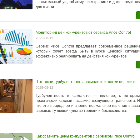
значительный ущерб дому, электронике и даже представ
для жизни.
Мониторинг цен конкурентов от сервиса Price Control
2025-08-13
Сервис Price Control предлагает современное решени
который хочет всегда быть в курсе ценовой ситуац
эффективно реагировать на действия конкурентов.
Что такое турбулентность в самолете и как ее пережить
2025-08-12
Турбулентность в самолете — явление, с которым
практически каждый пассажир воздушного транспорта. Н
что это природное и вполне нормальное явление в авиа
вызывает у людей чувство тревоги и беспокойства.
Как сравнить цены конкурентов с сервисом Price Control