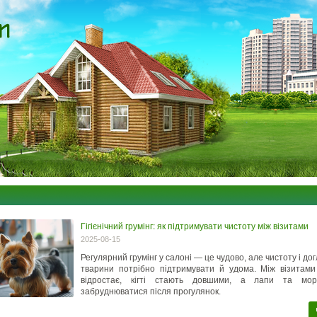
Гігієнічний грумінг: як підтримувати чистоту між візитами
2025-08-15
Регулярний грумінг у салоні — це чудово, але чистоту і до
тварини потрібно підтримувати й удома. Між візитам
відростає, кігті стають довшими, а лапи та мор
забруднюватися після прогулянок.