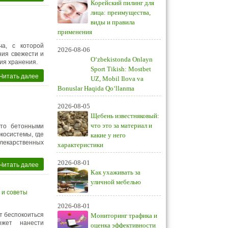
Корейский пилинг для
лица: преимущества,
виды и правила
применения
а, с которой
2026-08-06
ния свежести и
O‘zbekistonda Onlayn
ия хранения.
Sport Tikish: Mostbet
Читать далее
UZ, Mobil Ilova va
Bonuslar Haqida Qo‘llanma
2026-08-05
Щебень известняковый:
что это за материал и
сто бетонными
косистемы, где
какие у него
екарственных
характеристики
2026-08-01
Читать далее
Как ухаживать за
уличной мебелью
 и советы
2026-08-01
т беспокоиться
Мониторинг трафика и
ожет нанести
оценка эффективности