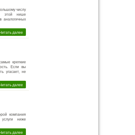
большому числу
 в этой нише
в аналогичных
Читать далее
самые крепкие
ость. Если вы
ть угасает, не
Читать далее
орой компания
услуги ниже
Читать далее