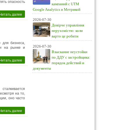
лять опасность
кампаний с UTM
Google Analytics и Метрикой
Читать далее
2026-07-30
Довірче управління
нерухомістю: коли
варто це робити
е для бизнеса,
2026-07-30
ии на рынке и
Взыскание неустойки
по ДДУ с застройщика:
Читать далее
порядок действий и
документы
 сталкивается
есмотря на то,
ции, оно часто
Читать далее