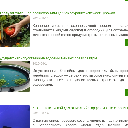
и полузаглубленное овощехранилище: Как сохранить свежесть урожая
2025-08-14
Хранение урожая в осенне-зимний период — задач
сталкивается каждый садовод и огородник. Для сохране
качества овощей важно предусмотреть правильные услов
будущего: как искусственные водоёмы меняют правила игры
2025-08-14
Искусственные бассейны давно перестали быть про
коробками с водой — сегодня это высокотехнологичные э
выращивают всё: от деликатесных креветок до л
водорослей.
Как защитить свой дом от молний: Эффективные способы
2025-08-14
С наступлением грозового сезона многие из нас начинаю
о безопасности своего жилья. Удар молнии м