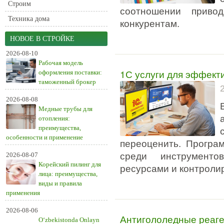
Строим
соотношении приво
Техника дома
конкурентам.
НОВОЕ В СТРОЙКЕ
2026-08-10
Рабочая модель
1С услуги для эффект
оформления поставки:
таможенный брокер
2026-08-08
Медные трубы для
отопления:
преимущества,
особенности и применение
переоценить. Програ
2026-08-07
среди инструменто
Корейский пилинг для
ресурсами и контроли
лица: преимущества,
виды и правила
применения
2026-08-06
Антигололедные реаге
O‘zbekistonda Onlayn