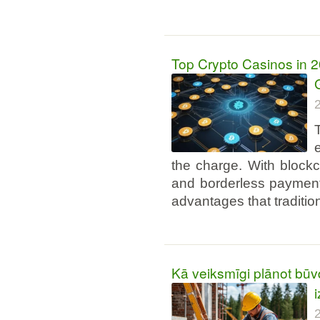
Top Crypto Casinos in 2
the charge. With blockc
and borderless payment
advantages that traditio
Kā veiksmīgi plānot būvd