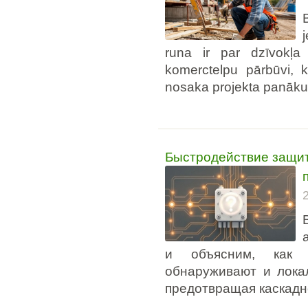
runa ir par dzīvokļa 
komerctelpu pārbūvi, k
nosaka projekta panāk
Быстродействие защит
и объясним, как 
обнаруживают и лока
предотвращая каскадн