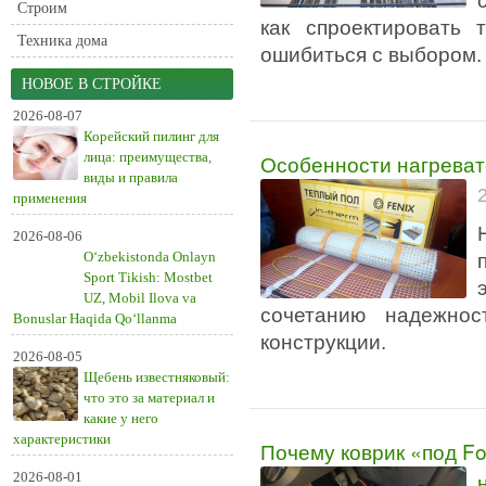
Строим
как спроектировать
Техника дома
ошибиться с выбором.
НОВОЕ В СТРОЙКЕ
2026-08-07
Корейский пилинг для
лица: преимущества,
Особенности нагревате
виды и правила
применения
2026-08-06
O‘zbekistonda Onlayn
Sport Tikish: Mostbet
UZ, Mobil Ilova va
сочетанию надежнос
Bonuslar Haqida Qo‘llanma
конструкции.
2026-08-05
Щебень известняковый:
что это за материал и
какие у него
характеристики
Почему коврик «под Fo
2026-08-01