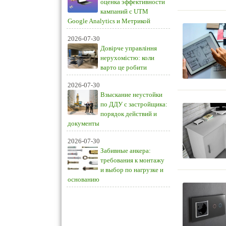
оценка эффективности
кампаний с UTM
Google Analytics и Метрикой
2026-07-30
Довірче управління
нерухомістю: коли
варто це робити
2026-07-30
Взыскание неустойки
по ДДУ с застройщика:
порядок действий и
документы
2026-07-30
Забивные анкера:
требования к монтажу
и выбор по нагрузке и
основанию