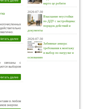
Читать далее
варто це робити
2026-07-30
отка
Взыскание неустойки
по ДДУ с застройщика:
многочисленных
порядок действий и
 действительно
документы
ематично.
Читать далее
2026-07-30
Забивные анкера:
требования к монтажу
и выбор по нагрузке и
основанию
ые связаны с
зуются выбором
Читать далее
ентами в любом
ков энергии.