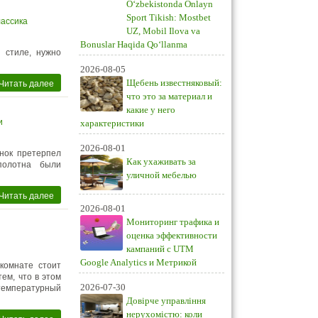
O‘zbekistonda Onlayn
Sport Tikish: Mostbet
лассика
UZ, Mobil Ilova va
Bonuslar Haqida Qo‘llanma
 стиле, нужно
2026-08-05
Читать далее
Щебень известняковый:
что это за материал и
какие у него
и
характеристики
2026-08-01
нок претерпел
Как ухаживать за
полотна были
уличной мебелью
Читать далее
2026-08-01
Мониторинг трафика и
оценка эффективности
кампаний с UTM
Google Analytics и Метрикой
комнате стоит
ем, что в этом
2026-07-30
температурный
Довірче управління
нерухомістю: коли