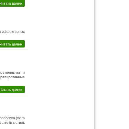
Читать далее
з эффективных
Читать далее
временными и
драпированные
Читать далее
особлива увага
 стилів є стиль