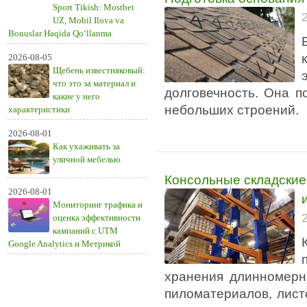
Sport Tikish: Mostbet
UZ, Mobil Ilova va
Bonuslar Haqida Qo‘llanma
2026-08-05
Щебень известняковый:
что это за материал и
долговечность. Она п
какие у него
небольших строений.
характеристики
2026-08-01
Как ухаживать за
уличной мебелью
Консольные складские 
2026-08-01
Мониторинг трафика и
оценка эффективности
кампаний с UTM
Google Analytics и Метрикой
хранения длинномерны
пиломатериалов, лист