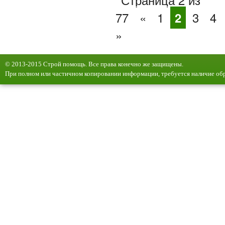
Страница 2 из
77
«
1
2
3
4
»
© 2013-2015 Строй помощь. Все права конечно же защищены.
При полном или частичном копировании информации, требуется наличие обр