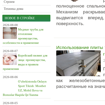
Строим
полноценное спально
Техника дома
Механизм раскрыва
выдвигается впере
НОВОЕ В СТРОЙКЕ
поверхность.
2026-08-08
Медные трубы для
отопления:
преимущества,
особенности и применение
Использование плиты
2026-08-07
Корейский пилинг для
лица: преимущества,
виды и правила
применения
2026-08-06
как железобетонн
O‘zbekistonda Onlayn
рассчитанные на знач
Sport Tikish: Mostbet
UZ, Mobil Ilova va
Bonuslar Haqida Qo‘llanma
2026-08-05