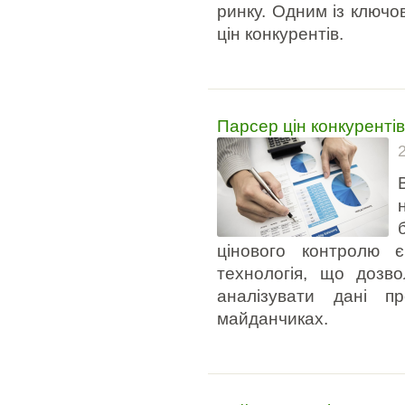
ринку. Одним із ключов
цін конкурентів.
Парсер цін конкурентів
цінового контролю
технологія, що дозв
аналізувати дані п
майданчиках.