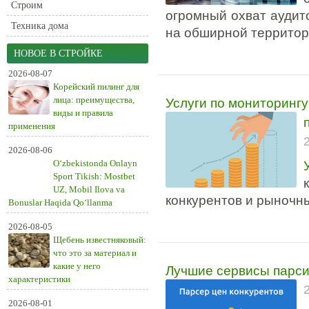
Строим
огромный охват аудит
Техника дома
на обширной территори
НОВОЕ В СТРОЙКЕ
2026-08-07
Корейский пилинг для
Услуги по мониторинг
лица: преимущества,
виды и правила
применения
2026-08-06
O‘zbekistonda Onlayn
Sport Tikish: Mostbet
UZ, Mobil Ilova va
конкурентов и рыночн
Bonuslar Haqida Qo‘llanma
2026-08-05
Щебень известняковый:
что это за материал и
Лучшие сервисы парсин
какие у него
характеристики
2026-08-01