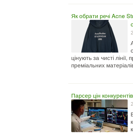
Як обрати речі Acne St
цінують за чисті лінії,
преміальних матеріалі
Парсер цін конкуренті