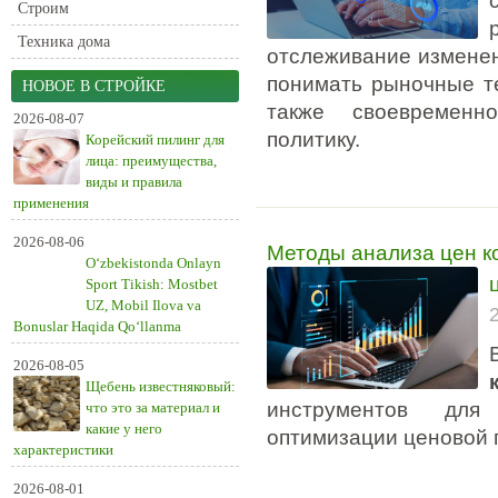
Строим
Техника дома
отслеживание изменен
понимать рыночные те
НОВОЕ В СТРОЙКЕ
также своевременн
2026-08-07
политику.
Корейский пилинг для
лица: преимущества,
виды и правила
применения
2026-08-06
Методы анализа цен к
O‘zbekistonda Onlayn
Sport Tikish: Mostbet
UZ, Mobil Ilova va
Bonuslar Haqida Qo‘llanma
2026-08-05
Щебень известняковый:
инструментов для
что это за материал и
какие у него
оптимизации ценовой 
характеристики
2026-08-01