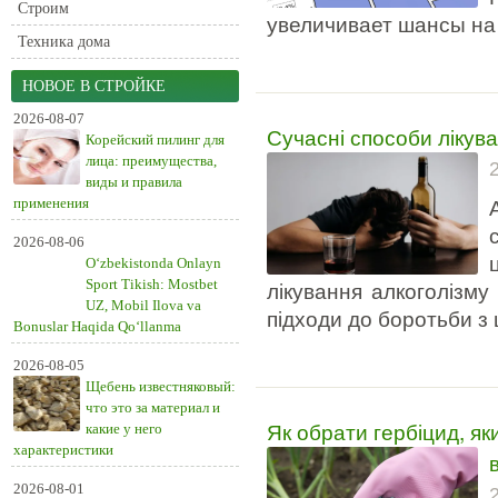
Строим
увеличивает шансы на
Техника дома
НОВОЕ В СТРОЙКЕ
2026-08-07
Сучасні способи лікува
Корейский пилинг для
лица: преимущества,
виды и правила
применения
2026-08-06
O‘zbekistonda Onlayn
Sport Tikish: Mostbet
лікування алкоголізму
UZ, Mobil Ilova va
підходи до боротьби з 
Bonuslar Haqida Qo‘llanma
2026-08-05
Щебень известняковый:
что это за материал и
Як обрати гербіцид, як
какие у него
характеристики
2026-08-01