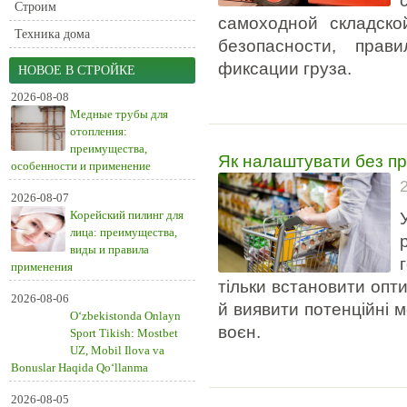
Строим
самоходной складско
Техника дома
безопасности, прав
фиксации груза.
НОВОЕ В СТРОЙКЕ
2026-08-08
Медные трубы для
отопления:
преимущества,
Як налаштувати без пр
особенности и применение
2026-08-07
Корейский пилинг для
лица: преимущества,
виды и правила
применения
тільки встановити опти
2026-08-06
й виявити потенційні 
O‘zbekistonda Onlayn
воєн.
Sport Tikish: Mostbet
UZ, Mobil Ilova va
Bonuslar Haqida Qo‘llanma
2026-08-05