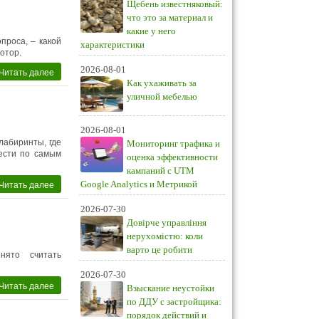
Щебень известняковый:
что это за материал и
какие у него
проса, – какой
характеристики
отор.
2026-08-01
Читать далее
Как ухаживать за
уличной мебелью
2026-08-01
лабиринты, где
Мониторинг трафика и
ести по самым
оценка эффективности
кампаний с UTM
Читать далее
Google Analytics и Метрикой
2026-07-30
Довірче управління
нерухомістю: коли
варто це робити
нято считать
2026-07-30
Читать далее
Взыскание неустойки
по ДДУ с застройщика:
порядок действий и