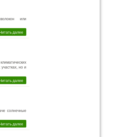
 волокон или
Читать далее
 климатических
 участках, но и
Читать далее
аче солнечные
Читать далее