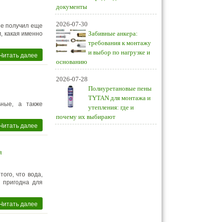
документы
2026-07-30
ие получил еще
Забивные анкера:
, какая именно
требования к монтажу
и выбор по нагрузке и
Читать далее
основанию
2026-07-28
Полиуретановые пены
TYTAN для монтажа и
ьные, а также
утепления: где и
почему их выбирают
Читать далее
я
ого, что вода,
м пригодна для
Читать далее